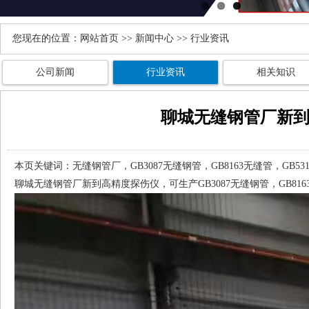
您现在的位置：
网站首页
>>
新闻中心
>> 行业资讯
公司新闻
行业资讯
相关知识
聊城无缝钢管厂新到高
本页关键词：无缝钢管厂，GB3087无缝钢管，GB8163无缝管，GB53
聊城无缝钢管厂新到高精度探伤仪，可生产GB3087无缝钢管，GB8163