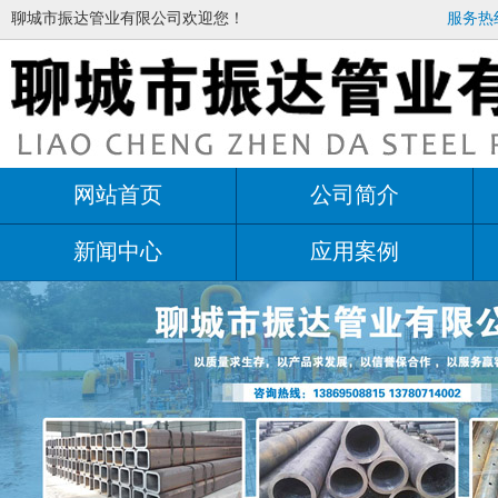
聊城市振达管业有限公司欢迎您！
服务热线：
网站首页
公司简介
新闻中心
应用案例