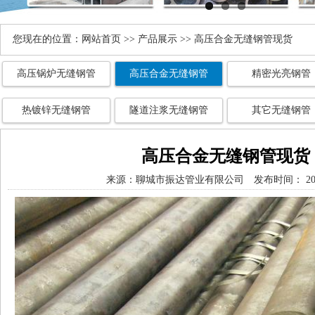
您现在的位置：
网站首页
>>
产品展示
>> 高压合金无缝钢管现货
高压锅炉无缝钢管
高压合金无缝钢管
精密光亮钢管
热镀锌无缝钢管
隧道注浆无缝钢管
其它无缝钢管
高压合金无缝钢管现货
来源：
聊城市振达管业有限公司
发布时间： 2019