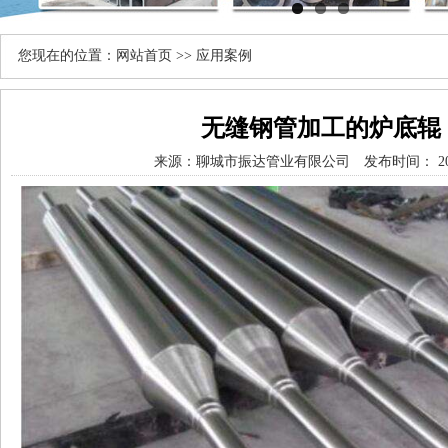
您现在的位置：
网站首页
>>
应用案例
无缝钢管加工的炉底辊
来源：
聊城市振达管业有限公司
发布时间： 201