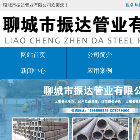
聊城市振达管业有限公司欢迎您！
服务热线：
网站首页
公司简介
新闻中心
应用案例