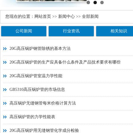
您现在的位置：
网站首页
>>
新闻中心
>> 全部新闻
公司新闻
行业资讯
相关知识
20G高压锅炉钢管除锈的基本方法
20G高压锅炉管的生产应具备什么条件及产品技术要求有哪些
20G高压锅炉管室温力学性能
GB5310高压锅炉管的市场信息
高压锅炉无缝钢管每米价格计算方法
高压锅炉管的力学性能表
20G高压锅炉用无缝钢管化学成分检验